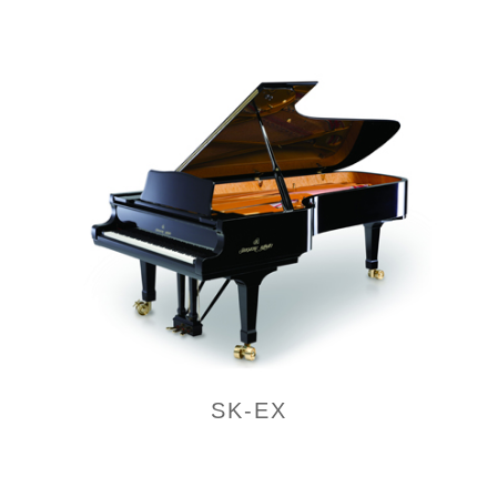
SK-EX