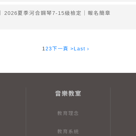
】2026夏季河合鋼琴7-15級檢定｜報名簡章
1
2
3
下一頁 >
Last ›
音樂教室
教育理念
教育系統