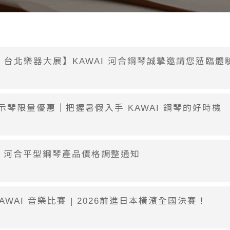
26 台北樂器大展】KAWAI 河合鋼琴誠摯邀請您蒞臨體
示琴限量優惠｜把握暑假入手 KAWAI 鋼琴的好時機
AI 河合平型鋼琴產品價格調整通知
 KAWAI 音樂比賽 | 2026前進日本橫濱全國決賽！