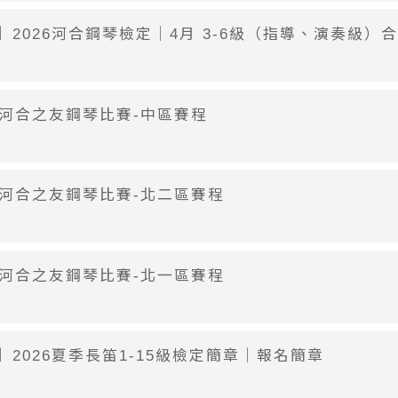
】2026河合鋼琴檢定｜4月 3-6級（指導、演奏級）
屆河合之友鋼琴比賽-中區賽程
屆河合之友鋼琴比賽-北二區賽程
屆河合之友鋼琴比賽-北一區賽程
】2026夏季長笛1-15級檢定簡章｜報名簡章