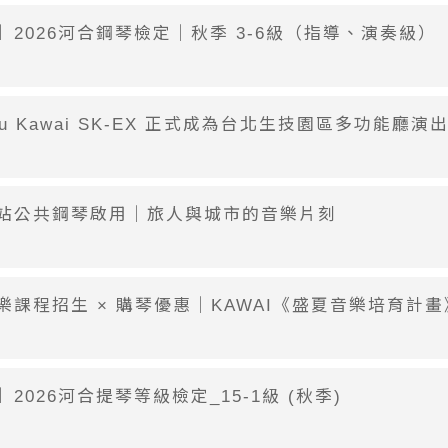
】2026河合鋼琴檢定｜秋季 3-6級（指導、演奏級）
eru Kawai SK-EX 正式成為台北生技園區多功能廳演
站公共鋼琴啟用｜旅人與城市的音樂片刻
樂課程招生 × 購琴優惠｜KAWAI《盛夏音樂培育計畫
2026河合提琴等級檢定_15-1級 (秋季)