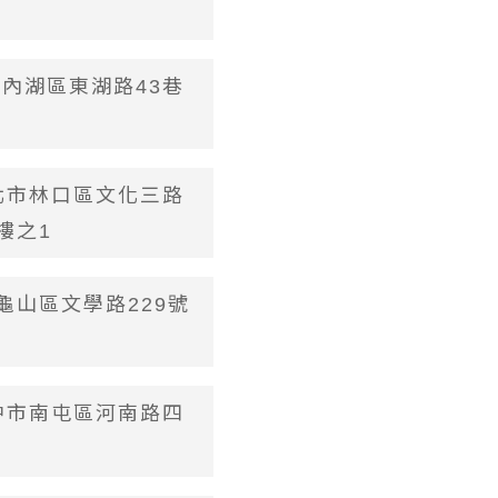
市內湖區東湖路43巷
新北市林口區文化三路
樓之1
市龜山區文學路229號
台中市南屯區河南路四