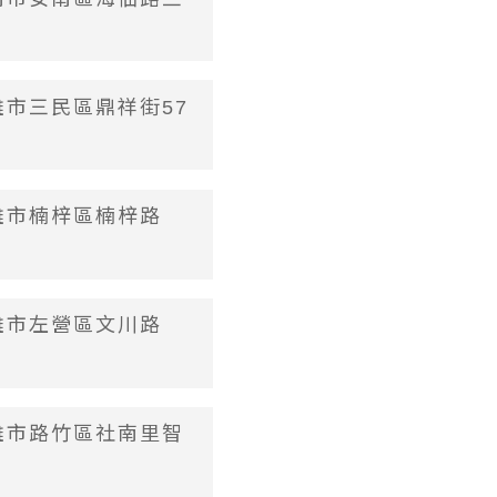
高雄市三民區鼎祥街57
高雄市楠梓區楠梓路
高雄市左營區文川路
高雄市路竹區社南里智