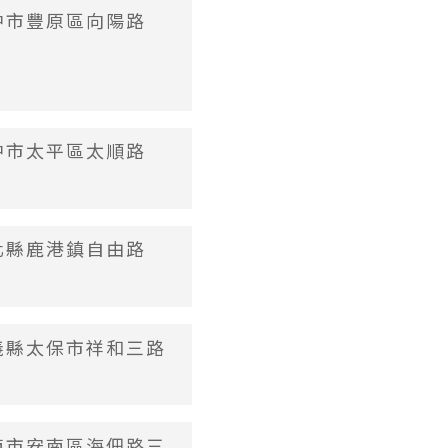
台中市豐原區向陽路
台中市太平區太順路
彰化縣鹿港鎮自由路
嘉義縣太保市祥和三路
台南市安南區海佃路三