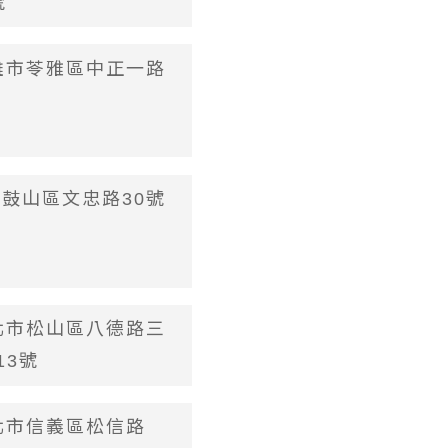
號
高雄市苓雅區中正一路
市鼓山區文忠路30號
台北市松山區八德路三
13號
台北市信義區松信路